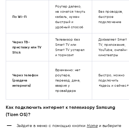
Роутер далеко,
не хочется тянуть
Без проводов,
По Wi-Fi
кабель, нужен
быстрое
быстрый и
подключение
удобный способ
Телевизор без
Добавляет Smart
Через ТВ-
Smart TV или
TV, приложения,
приставку или TV
Smart TV устарел
YouTube, онлайн-
Stick
и тормозит
кинотеатры
Временно: нет
Через телефон
роутера,
Быстро, можно
(раздача
переезд, дача,
подключить
«
»
интернета)
авария у
здесь и сейчас
провайдера
Как подключить интернет к телевизору Samsung
(Tizen OS)?
Зайдите в меню с помощью кнопки
Home
и выберите