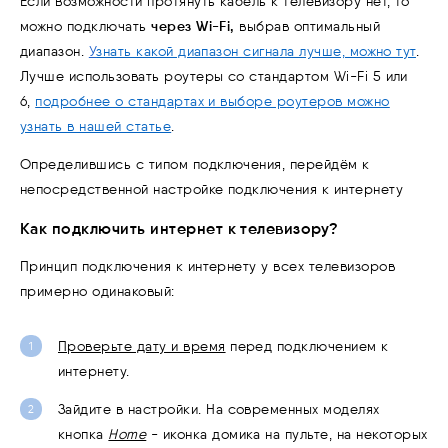
Если возможности протянуть кабель к телевизору нет, то
через Wi-Fi,
можно подключать
выбрав оптимальный
диапазон.
У
знать какой диапазон сигнала лучше, можно тут
.
Лучше использовать роутеры со стандартом Wi-Fi 5 или
6,
подробнее о стандартах и выборе роутеров можно
узнать в нашей статье
.
Определившись с типом подключения, перейдём к
непосредственной настройк
е подключения к интернету
Как подключить интернет к телевизору?
Принцип подключения к интернету у всех телевизоров
примерно одинаковый:
Проверьте дату и время
перед подключением к
интернету.
Зайдите в настройки. На современных моделях
кнопка
Home
- иконка домика на пульте, на некоторых