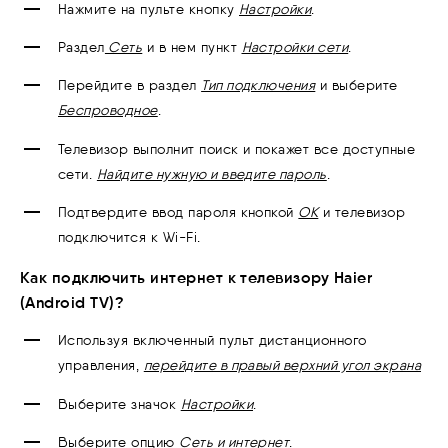
Нажмите на пульте кнопку
Настройки
.
Раздел
Сеть
и в нем пункт
Н
астройки сети
.
Перейдите в раздел
Тип подключения
и выберите
Беспроводное
.
Телевизор выполнит поиск и покажет все доступные
сети.
Найдите нужную и введите пароль
.
Подтвердите ввод пароля кнопкой
ОК
и телевизор
подключится к Wi-Fi.
Как подключить интернет к телевизору Haier
(Android TV)?
Используя включенный пульт дистанционного
управления,
перейдите в правый верхний угол экрана
Выберите значок
Настройки
.
Выберите опцию
Сеть и интернет
.