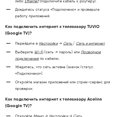
либо
Ethernet
(подключите кабель к роутеру).
Дождитесь статуса «Подключено» и проверьте
работу приложений.
Как подключить интернет к телевизору TUVIO
(Google TV)?
Перейдите в
Настройки
→
Сеть
/
Сеть и интернет
.
Выберите
Wi-Fi
(сеть → пароль) или
Проводное
подключение
по кабелю.
Убедитесь, что сеть активна (значок/статус
«Подключено»).
Откройте магазин приложений или стрим-сервис для
проверки.
Как подключить интернет к телевизору Aceline
(Google TV)?
Откройте
Меню
→
Настройки
→
Сеть
.