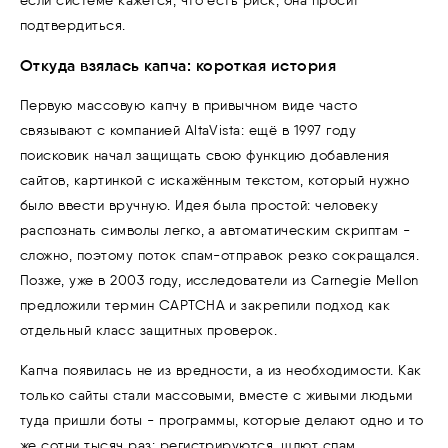
если системе кажется, что есть риск, она просит
подтвердиться.
Откуда взялась капча: короткая история
Первую массовую капчу в привычном виде часто
связывают с компанией AltaVista: ещё в 1997 году
поисковик начал защищать свою функцию добавления
сайтов, картинкой с искажённым текстом, который нужно
было ввести вручную. Идея была простой: человеку
распознать символы легко, а автоматическим скриптам -
сложно, поэтому поток спам-отправок резко сокращался.
Позже, уже в 2003 году, исследователи из Carnegie Mellon
предложили термин CAPTCHA и закрепили подход как
отдельный класс защитных проверок.
Капча появилась не из вредности, а из необходимости. Как
только сайты стали массовыми, вместе с живыми людьми
туда пришли боты - программы, которые делают одно и то
же сотни тысяч раз: регистрируются, шлют спам,