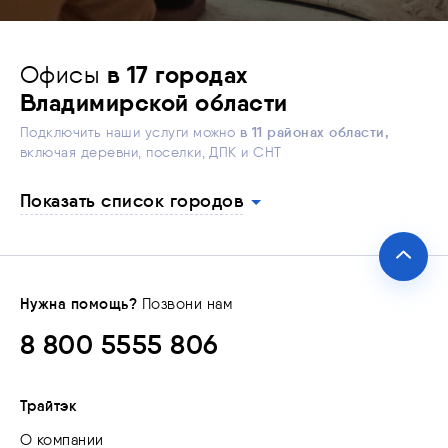
Гороховец
Гусь-Хрустальный
Офисы
Карабаново
в 17 городах
Владимирской области
Киржач
Кольчугино
в 11 районах области,
Подключить наши услуги можно
включая деревни, поселки, ДПК и СНТ
Лакинск
Муром
Показать список городов
Петушки
Покров
Собинка
Нужна помощь?
Позвони нам
Ставрово
8 800 5555 806
Струнино
Юрьев-Польский
Трайтэк
О компании