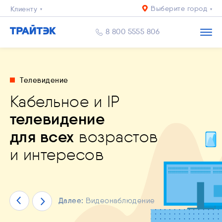
Выберите город
Клиенту
Бизнесу
8 800 5555 806
Телевидение
Кабельное и IP
дное подключение к
телевидение
онаблюдение
для
й уровень
рнету
в квартиру и
пасности и комфорта
для всех
возрастов
 и бизнеса
и интересов
Далее:
Видеонаблюдение