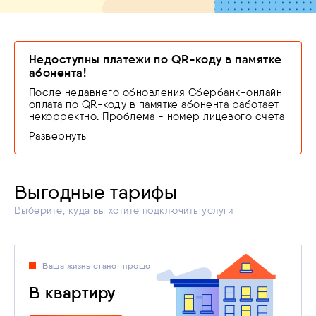
Недоступны платежи по QR-коду в памятке
абонента!
После недавнего обновления Сбербанк-онлайн
оплата по QR-коду в памятке абонента работает
некорректно. Проблема - номер лицевого счета
перестал подставляться в приложение
Развернуть
автоматически при сканировании QR-кода.
Все прочие способы оплаты через Сбер
работают корректно.
Автоплатежи, повтор ранее совершенного
Выгодные тарифы
платежа и оплата через поиск организаций в
приложении СБЕР доступны.
Выберите, куда вы хотите подключить услуги
Также вы можете воспользоваться вторым QR-
кодом из памятки для оплаты по СБП.
Все способы оплаты
тут
Ваша жизнь станет проще
В квартиру