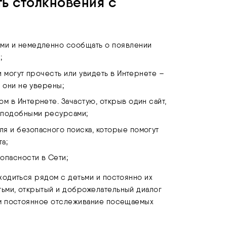
ть столкновения с
ыми и немедленно сообщать о появлении
;
и могут прочесть или увидеть в Интернете –
м они не уверены;
м в Интернете. Зачастую, открыв один сайт,
и подобными ресурсами;
я и безопасного поиска, которые помогут
а;
опасности в Сети;
ходиться рядом с детьми и постоянно их
ьми, открытый и доброжелательный диалог
ем постоянное отслеживание посещаемых